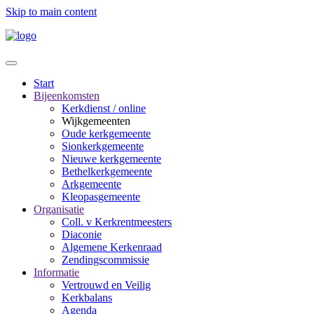
Skip to main content
Start
Bijeenkomsten
Kerkdienst / online
Wijkgemeenten
Oude kerkgemeente
Sionkerkgemeente
Nieuwe kerkgemeente
Bethelkerkgemeente
Arkgemeente
Kleopasgemeente
Organisatie
Coll. v Kerkrentmeesters
Diaconie
Algemene Kerkenraad
Zendingscommissie
Informatie
Vertrouwd en Veilig
Kerkbalans
Agenda