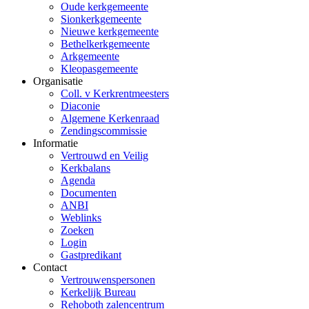
Oude kerkgemeente
Sionkerkgemeente
Nieuwe kerkgemeente
Bethelkerkgemeente
Arkgemeente
Kleopasgemeente
Organisatie
Coll. v Kerkrentmeesters
Diaconie
Algemene Kerkenraad
Zendingscommissie
Informatie
Vertrouwd en Veilig
Kerkbalans
Agenda
Documenten
ANBI
Weblinks
Zoeken
Login
Gastpredikant
Contact
Vertrouwenspersonen
Kerkelijk Bureau
Rehoboth zalencentrum