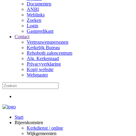
Documenten
ANBI
Weblinks
Zoeken
Login
Gastpredikant
Contact
Vertrouwenspersonen
Kerkelijk Bureau
Rehoboth zalencentrum
Alg. Kerkenraad
Privacyverklaring
Kopij website
Webmaster
Start
Bijeenkomsten
Kerkdienst / online
Wijkgemeenten