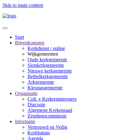
Skip to main content
Start
Bijeenkomsten
Kerkdienst / online
Wijkgemeenten
Oude kerkgemeente
Sionkerkgemeente
Nieuwe kerkgemeente
Bethelkerkgemeente
Arkgemeente
Kleopasgemeente
Organisatie
Coll. v Kerkrentmeesters
Diaconie
Algemene Kerkenraad
Zendingscommissie
Informatie
Vertrouwd en Veilig
Kerkbalans
Agenda