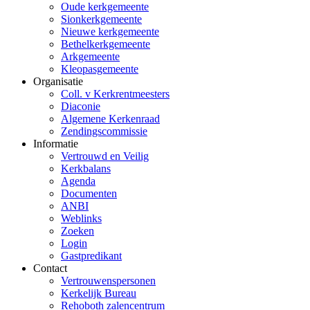
Oude kerkgemeente
Sionkerkgemeente
Nieuwe kerkgemeente
Bethelkerkgemeente
Arkgemeente
Kleopasgemeente
Organisatie
Coll. v Kerkrentmeesters
Diaconie
Algemene Kerkenraad
Zendingscommissie
Informatie
Vertrouwd en Veilig
Kerkbalans
Agenda
Documenten
ANBI
Weblinks
Zoeken
Login
Gastpredikant
Contact
Vertrouwenspersonen
Kerkelijk Bureau
Rehoboth zalencentrum