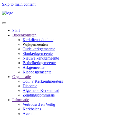
Skip to main content
Start
Bijeenkomsten
Kerkdienst / online
Wijkgemeenten
Oude kerkgemeente
Sionkerkgemeente
Nieuwe kerkgemeente
Bethelkerkgemeente
Arkgemeente
Kleopasgemeente
Organisatie
Coll. v Kerkrentmeesters
Diaconie
Algemene Kerkenraad
Zendingscommissie
Informatie
Vertrouwd en Veilig
Kerkbalans
Agenda