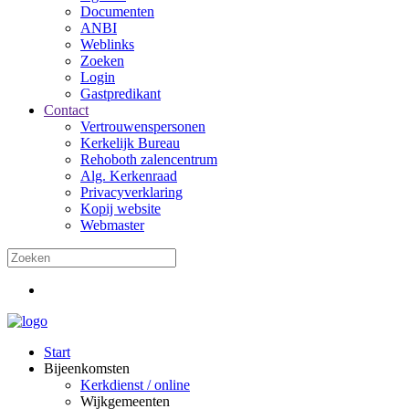
Documenten
ANBI
Weblinks
Zoeken
Login
Gastpredikant
Contact
Vertrouwenspersonen
Kerkelijk Bureau
Rehoboth zalencentrum
Alg. Kerkenraad
Privacyverklaring
Kopij website
Webmaster
Start
Bijeenkomsten
Kerkdienst / online
Wijkgemeenten