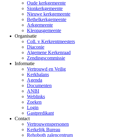
Oude kerkgemeente
Sionkerkgemeente
Nieuwe kerkgemeente
Bethelkerkgemeente
Arkgemeente
Kleopasgemeente
Organisatie
Coll. v Kerkrentmeesters
Diaconie
Algemene Kerkenraad
Zendingscommissie
Informatie
Vertrouwd en Veilig
Kerkbalans
Agenda
Documenten
ANBI
Weblinks
Zoeken
Login
Gastpredikant
Contact
Vertrouwenspersonen
Kerkelijk Bureau
Rehoboth zalencentrum