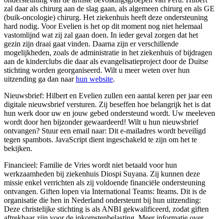
zal daar als chirurg aan de slag gaan, als algemeen chirurg en als GE
(buik-oncologie) chirurg. Het ziekenhuis heeft deze ondersteuning
hard nodig. Voor Evelien is het op dit moment nog niet helemaal
vastomlijnd wat zij zal gaan doen. In ieder geval zorgen dat het
gezin zijn draai gaat vinden. Daarna zijn er verschillende
mogelijkheden, zoals de administratie in het ziekenhuis of bijdragen
aan de kinderclubs die daar als evangelisatieproject door de Duitse
stichting worden georganiseerd. Wilt u meer weten over hun
uitzending ga dan naar
hun website
.
Nieuwsbrief: Hilbert en Evelien zullen een aantal keren per jaar een
digitale nieuwsbrief versturen. Zij beseffen hoe belangrijk het is dat
hun werk door uw en jouw gebed ondersteund wordt. Uw meeleven
wordt door hen bijzonder gewaardeerd! Wilt u hun nieuwsbrief
ontvangen? Stuur een email naar:
Dit e-mailadres wordt beveiligd
tegen spambots. JavaScript dient ingeschakeld te zijn om het te
bekijken.
Financieel: Familie de Vries wordt niet betaald voor hun
werkzaamheden bij ziekenhuis Diospi Suyana. Zij kunnen deze
missie enkel verrichten als zij voldoende financiële ondersteuning
ontvangen. Giften lopen via International Teams: Iteams. Dit is de
organisatie die hen in Nederland ondersteunt bij hun uitzending:
Deze christelijke stichting is als ANBI gekwalificeerd, zodat giften
aftrekbaar zijn voor de inkomstenbelasting. Meer informatie over