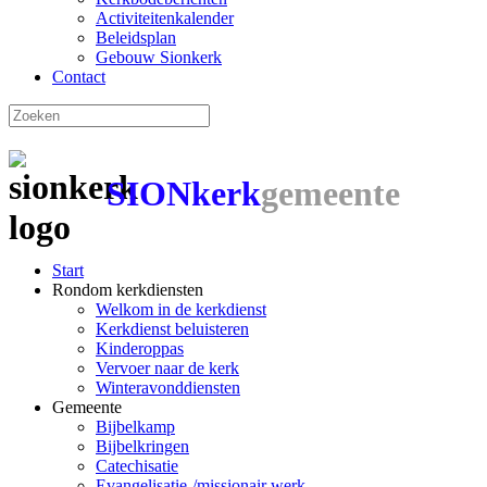
Activiteitenkalender
Beleidsplan
Gebouw Sionkerk
Contact
SIONkerk
gemeente
Start
Rondom kerkdiensten
Welkom in de kerkdienst
Kerkdienst beluisteren
Kinderoppas
Vervoer naar de kerk
Winteravonddiensten
Gemeente
Bijbelkamp
Bijbelkringen
Catechisatie
Evangelisatie-/missionair werk