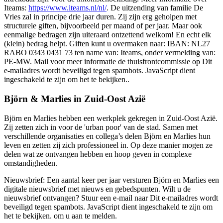
Iteams:
https://www.iteams.nl/nl/
. De uitzending van familie De
Vries zal in principe drie jaar duren. Zij zijn erg geholpen met
structurele giften, bijvoorbeeld per maand of per jaar. Maar ook
eenmalige bedragen zijn uiteraard ontzettend welkom! En echt elk
(klein) bedrag helpt. Giften kunt u overmaken naar: IBAN: NL27
RABO 0343 0431 73 ten name van: Iteams, onder vermelding van:
PE-MW. Mail voor meer informatie de thuisfrontcommissie op
Dit
e-mailadres wordt beveiligd tegen spambots. JavaScript dient
ingeschakeld te zijn om het te bekijken.
.
Björn & Marlies in Zuid-Oost Azië
Björn en Marlies hebben een werkplek gekregen in Zuid-Oost Azië.
Zij zetten zich in voor de 'urban poor' van de stad. Samen met
verschillende organisaties en collega’s delen Björn en Marlies hun
leven en zetten zij zich professioneel in. Op deze manier mogen ze
delen wat ze ontvangen hebben en hoop geven in complexe
omstandigheden.
Nieuwsbrief: Een aantal keer per jaar versturen Björn en Marlies een
digitale nieuwsbrief met nieuws en gebedspunten. Wilt u de
nieuwsbrief ontvangen? Stuur een e-mail naar
Dit e-mailadres wordt
beveiligd tegen spambots. JavaScript dient ingeschakeld te zijn om
het te bekijken.
om u aan te melden.