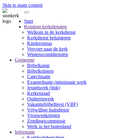
Skip to main content
Start
Rondom kerkdiensten
Welkom in de kerkdienst
Kerkdienst beluisteren
Kinderoppas
Vervoer naar de kerk
Winteravonddiensten
Gemeente
Bijbelkamp
Bijbelkringen
Catechisatie
Evangelisatie-/missionair werk
Jeugdwerk (link)
Kerkenraad
Ouderenwerk
Vakantiebijbelfeest (VBF)
Vrijwillige hulpdienst
Vrouwenkringen
Zendingscommissie
Werk in het buitenland
Informatie
Kerkbodeberichten