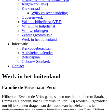
Jeugdwerk (link)
Kerkenraad
Wijk- en sectie indeling
Ouderenwerk
Vakantiebijbelfeest (VBF)
Vrijwillige hulpdienst
Vrouwenkringen
Zendingscommissie
Werk in het buitenland
Informatie
Kerkbodeberichten
Activiteitenkalender
Beleidsplan
Gebouw Sionkerk
Contact
Werk in het buitenland
Familie de Vries naar Peru
Hilbert en Evelien de Vries gaan, samen met hun kinderen: Sarah,
Emma en Deborah, naar Curahuasi in Peru. Zij worden uitgezonden
om bij te kunnen dragen aan de missie van het ziekenhuis ter
ondersteuning van de armste bevolkingsgroepen van Peru. Hilbert