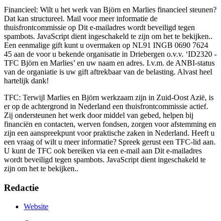
Financieel: Wilt u het werk van Björn en Marlies financieel steunen?
Dat kan structureel. Mail voor meer informatie de
thuisfrontcommissie op
Dit e-mailadres wordt beveiligd tegen
spambots. JavaScript dient ingeschakeld te zijn om het te bekijken.
.
Een eenmalige gift kunt u overmaken op NL91 INGB 0690 7624
45 aan de voor u bekende organisatie in Driebergen o.v.v. ‘ID2320 -
TFC Björn en Marlies’ en uw naam en adres. I.v.m. de ANBI-status
van de organiatie is uw gift aftrekbaar van de belasting. Alvast heel
hartelijk dank!
TFC: Terwijl Marlies en Björn werkzaam zijn in Zuid-Oost Azië, is
er op de achtergrond in Nederland een thuisfrontcommissie actief.
Zij ondersteunen het werk door middel van gebed, helpen bij
financiën en contacten, werven fondsen, zorgen voor afstemming en
zijn een aanspreekpunt voor praktische zaken in Nederland. Heeft u
een vraag of wilt u meer informatie? Spreek gerust een TFC-lid aan.
U kunt de TFC ook bereiken via een e-mail aan
Dit e-mailadres
wordt beveiligd tegen spambots. JavaScript dient ingeschakeld te
zijn om het te bekijken.
.
Redactie
Website