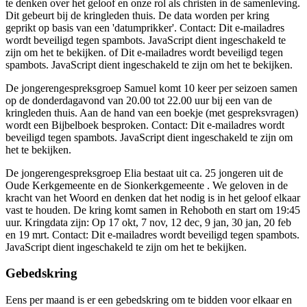
te denken over het geloof en onze rol als christen in de samenleving.
Dit gebeurt bij de kringleden thuis. De data worden per kring
geprikt op basis van een 'datumprikker'. Contact:
Dit e-mailadres
wordt beveiligd tegen spambots. JavaScript dient ingeschakeld te
zijn om het te bekijken.
of
Dit e-mailadres wordt beveiligd tegen
spambots. JavaScript dient ingeschakeld te zijn om het te bekijken.
De jongerengespreksgroep Samuel komt 10 keer per seizoen samen
op de donderdagavond van 20.00 tot 22.00 uur bij een van de
kringleden thuis. Aan de hand van een boekje (met gespreksvragen)
wordt een Bijbelboek besproken. Contact:
Dit e-mailadres wordt
beveiligd tegen spambots. JavaScript dient ingeschakeld te zijn om
het te bekijken.
De jongerengespreksgroep Elia bestaat uit ca. 25 jongeren uit de
Oude Kerkgemeente en de Sionkerkgemeente . We geloven in de
kracht van het Woord en denken dat het nodig is in het geloof elkaar
vast te houden. De kring komt samen in Rehoboth en start om 19:45
uur. Kringdata zijn: Op 17 okt, 7 nov, 12 dec, 9 jan, 30 jan, 20 feb
en 19 mrt. Contact:
Dit e-mailadres wordt beveiligd tegen spambots.
JavaScript dient ingeschakeld te zijn om het te bekijken.
Gebedskring
Eens per maand is er een gebedskring om te bidden voor elkaar en