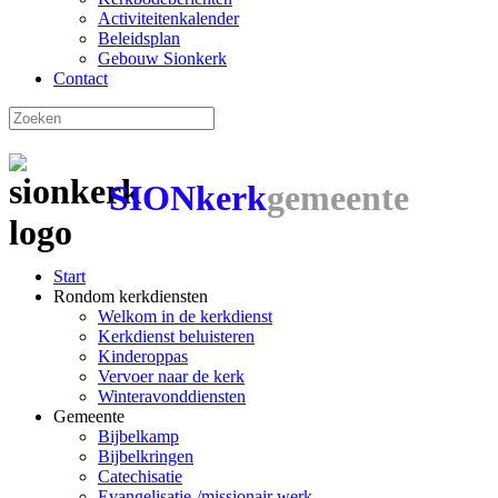
Activiteitenkalender
Beleidsplan
Gebouw Sionkerk
Contact
SIONkerk
gemeente
Start
Rondom kerkdiensten
Welkom in de kerkdienst
Kerkdienst beluisteren
Kinderoppas
Vervoer naar de kerk
Winteravonddiensten
Gemeente
Bijbelkamp
Bijbelkringen
Catechisatie
Evangelisatie-/missionair werk