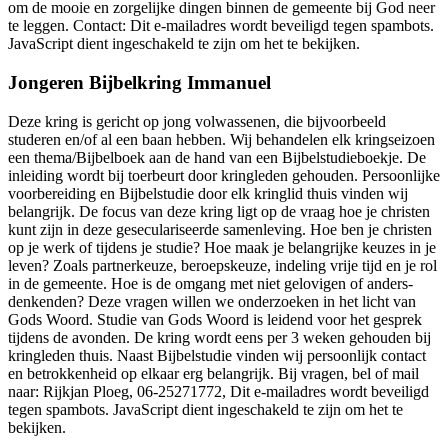
om de mooie en zorgelijke dingen binnen de gemeente bij God neer
te leggen. Contact:
Dit e-mailadres wordt beveiligd tegen spambots.
JavaScript dient ingeschakeld te zijn om het te bekijken.
Jongeren Bijbelkring Immanuel
Deze kring is gericht op jong volwassenen, die bijvoorbeeld
studeren en/of al een baan hebben. Wij behandelen elk kringseizoen
een thema/Bijbelboek aan de hand van een Bijbelstudieboekje. De
inleiding wordt bij toerbeurt door kringleden gehouden. Persoonlijke
voorbereiding en Bijbelstudie door elk kringlid thuis vinden wij
belangrijk. De focus van deze kring ligt op de vraag hoe je christen
kunt zijn in deze geseculariseerde samenleving. Hoe ben je christen
op je werk of tijdens je studie? Hoe maak je belangrijke keuzes in je
leven? Zoals partnerkeuze, beroepskeuze, indeling vrije tijd en je rol
in de gemeente. Hoe is de omgang met niet gelovigen of anders-
denkenden? Deze vragen willen we onderzoeken in het licht van
Gods Woord. Studie van Gods Woord is leidend voor het gesprek
tijdens de avonden. De kring wordt eens per 3 weken gehouden bij
kringleden thuis. Naast Bijbelstudie vinden wij persoonlijk contact
en betrokkenheid op elkaar erg belangrijk. Bij vragen, bel of mail
naar: Rijkjan Ploeg, 06-25271772,
Dit e-mailadres wordt beveiligd
tegen spambots. JavaScript dient ingeschakeld te zijn om het te
bekijken.