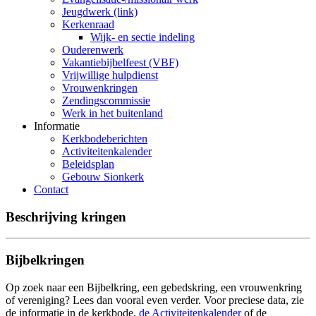
Jeugdwerk (link)
Kerkenraad
Wijk- en sectie indeling
Ouderenwerk
Vakantiebijbelfeest (VBF)
Vrijwillige hulpdienst
Vrouwenkringen
Zendingscommissie
Werk in het buitenland
Informatie
Kerkbodeberichten
Activiteitenkalender
Beleidsplan
Gebouw Sionkerk
Contact
Beschrijving kringen
Bijbelkringen
Op zoek naar een Bijbelkring, een gebedskring, een vrouwenkring
of vereniging? Lees dan vooral even verder. Voor preciese data, zie
de informatie in de kerkbode,
de Activiteitenkalender
of de