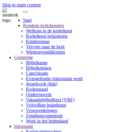
Skip to main content
Start
Rondom kerkdiensten
Welkom in de kerkdienst
Kerkdienst beluisteren
Kinderoppas
Vervoer naar de kerk
Winteravonddiensten
Gemeente
Bijbelkamp
Bijbelkringen
Catechisatie
Evangelisatie-/missionair werk
Jeugdwerk (link)
Kerkenraad
Ouderenwerk
Vakantiebijbelfeest (VBF)
Vrijwillige hulpdienst
Vrouwenkringen
Zendingscommissie
Werk in het buitenland
Informatie
Kerkbodeberichten