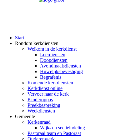
Start
Rondom kerkdiensten
Welkom in de kerkdienst
Leerdiensten
Doopdiensten
Avondmaalsdiensten
Huwelijksbevestiging
Begrafenis
Komende kerkdiensten
Kerkdienst online
Vervoer naar de kerk
Kinderoppas
Preekbespreking
Weekdiensten
Gemeente
Kerkenraad
Wijk- en sectieindeling
Pastoraal team en Pastoraat
Ouderenwerk