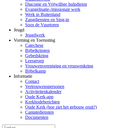
Diaconie en Vrijwillige hulpdienst
Evangelisatie-/missionair werk
Werk in Buitenland
Zangdiensten en Sing-in
Soos de Vuurtoren
Jeugd
Jeugdwerk
Vorming en Toerusting
Catechese
Bijbelkringen
Gebedskring
Leesgroep
Vrouwenvereniging en vrouwenkring
Bijbelkamp
Informatie
Contact
Vertrouwenspersonen
Activiteitenkalender
Oude Kerk-app
Kerkbodeberichten
Oude Kerk (hoe ziet het gebouw eruit?)
Cantatediensten
Documenten