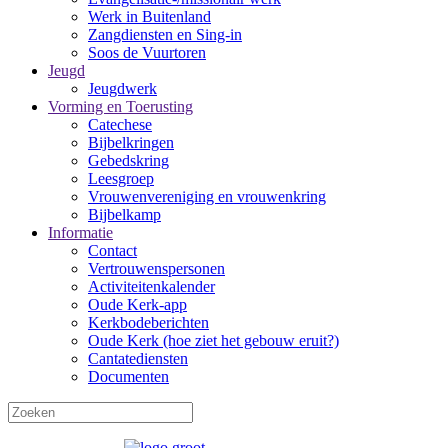
Werk in Buitenland
Zangdiensten en Sing-in
Soos de Vuurtoren
Jeugd
Jeugdwerk
Vorming en Toerusting
Catechese
Bijbelkringen
Gebedskring
Leesgroep
Vrouwenvereniging en vrouwenkring
Bijbelkamp
Informatie
Contact
Vertrouwenspersonen
Activiteitenkalender
Oude Kerk-app
Kerkbodeberichten
Oude Kerk (hoe ziet het gebouw eruit?)
Cantatediensten
Documenten