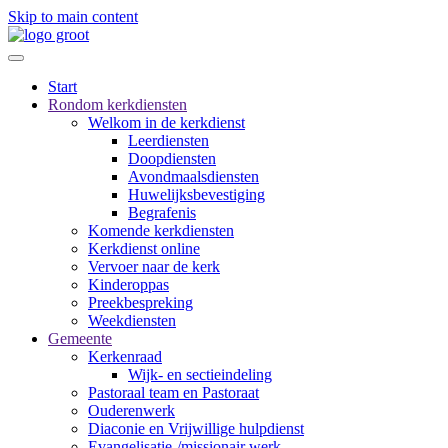
Skip to main content
Start
Rondom kerkdiensten
Welkom in de kerkdienst
Leerdiensten
Doopdiensten
Avondmaalsdiensten
Huwelijksbevestiging
Begrafenis
Komende kerkdiensten
Kerkdienst online
Vervoer naar de kerk
Kinderoppas
Preekbespreking
Weekdiensten
Gemeente
Kerkenraad
Wijk- en sectieindeling
Pastoraal team en Pastoraat
Ouderenwerk
Diaconie en Vrijwillige hulpdienst
Evangelisatie-/missionair werk