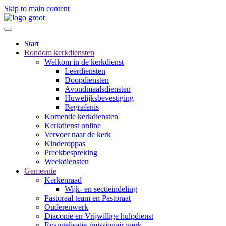
Skip to main content
Start
Rondom kerkdiensten
Welkom in de kerkdienst
Leerdiensten
Doopdiensten
Avondmaalsdiensten
Huwelijksbevestiging
Begrafenis
Komende kerkdiensten
Kerkdienst online
Vervoer naar de kerk
Kinderoppas
Preekbespreking
Weekdiensten
Gemeente
Kerkenraad
Wijk- en sectieindeling
Pastoraal team en Pastoraat
Ouderenwerk
Diaconie en Vrijwillige hulpdienst
Evangelisatie-/missionair werk