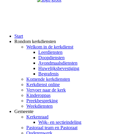
Start
Rondom kerkdiensten
Welkom in de kerkdienst
Leerdiensten
Doopdiensten
Avondmaalsdiensten
Huwelijksbevestiging
Begrafenis
Komende kerkdiensten
Kerkdienst online
Vervoer naar de kerk
Kinderoppas
Preekbespreking
Weekdiensten
Gemeente
Kerkenraad
Wijk- en sectieindeling
Pastoraal team en Pastoraat
Ouderenwerk