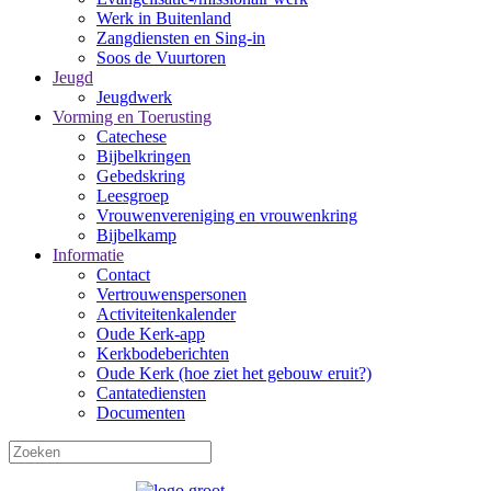
Werk in Buitenland
Zangdiensten en Sing-in
Soos de Vuurtoren
Jeugd
Jeugdwerk
Vorming en Toerusting
Catechese
Bijbelkringen
Gebedskring
Leesgroep
Vrouwenvereniging en vrouwenkring
Bijbelkamp
Informatie
Contact
Vertrouwenspersonen
Activiteitenkalender
Oude Kerk-app
Kerkbodeberichten
Oude Kerk (hoe ziet het gebouw eruit?)
Cantatediensten
Documenten