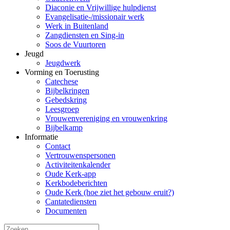
Diaconie en Vrijwillige hulpdienst
Evangelisatie-/missionair werk
Werk in Buitenland
Zangdiensten en Sing-in
Soos de Vuurtoren
Jeugd
Jeugdwerk
Vorming en Toerusting
Catechese
Bijbelkringen
Gebedskring
Leesgroep
Vrouwenvereniging en vrouwenkring
Bijbelkamp
Informatie
Contact
Vertrouwenspersonen
Activiteitenkalender
Oude Kerk-app
Kerkbodeberichten
Oude Kerk (hoe ziet het gebouw eruit?)
Cantatediensten
Documenten