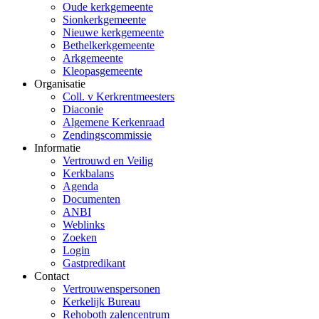
Oude kerkgemeente
Sionkerkgemeente
Nieuwe kerkgemeente
Bethelkerkgemeente
Arkgemeente
Kleopasgemeente
Organisatie
Coll. v Kerkrentmeesters
Diaconie
Algemene Kerkenraad
Zendingscommissie
Informatie
Vertrouwd en Veilig
Kerkbalans
Agenda
Documenten
ANBI
Weblinks
Zoeken
Login
Gastpredikant
Contact
Vertrouwenspersonen
Kerkelijk Bureau
Rehoboth zalencentrum