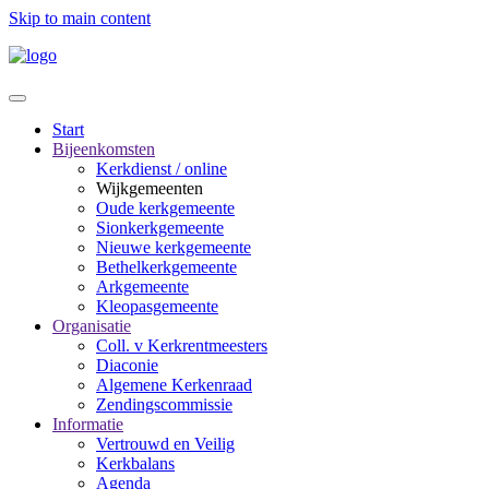
Skip to main content
Start
Bijeenkomsten
Kerkdienst / online
Wijkgemeenten
Oude kerkgemeente
Sionkerkgemeente
Nieuwe kerkgemeente
Bethelkerkgemeente
Arkgemeente
Kleopasgemeente
Organisatie
Coll. v Kerkrentmeesters
Diaconie
Algemene Kerkenraad
Zendingscommissie
Informatie
Vertrouwd en Veilig
Kerkbalans
Agenda