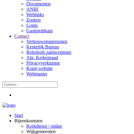
Documenten
ANBI
Weblinks
Zoeken
Login
Gastpredikant
Contact
Vertrouwenspersonen
Kerkelijk Bureau
Rehoboth zalencentrum
Alg. Kerkenraad
Privacyverklaring
Kopij website
Webmaster
Start
Bijeenkomsten
Kerkdienst / online
Wijkgemeenten