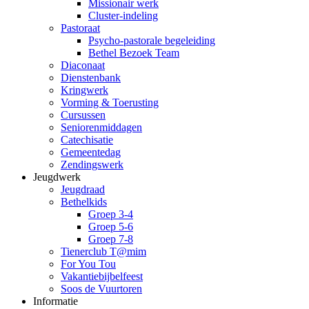
Missionair werk
Cluster-indeling
Pastoraat
Psycho-pastorale begeleiding
Bethel Bezoek Team
Diaconaat
Dienstenbank
Kringwerk
Vorming & Toerusting
Cursussen
Seniorenmiddagen
Catechisatie
Gemeentedag
Zendingswerk
Jeugdwerk
Jeugdraad
Bethelkids
Groep 3-4
Groep 5-6
Groep 7-8
Tienerclub T@mim
For You Tou
Vakantiebijbelfeest
Soos de Vuurtoren
Informatie