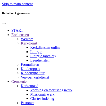
Skip to main content
Bethelkerk gemeente
START
Erediensten
Welkom
Kerkdienst
Kerkdiensten online
Liturgie
Liturgie (archief)
Leerdiensten
Formulieren
Kinderoppas
Kinderbijbeluur
Vervoer kerkdienst
Gemeente
Kerkenraad
Vorming en toerustingswerk
Missionair werk
Cluster-indeling
Pastoraat