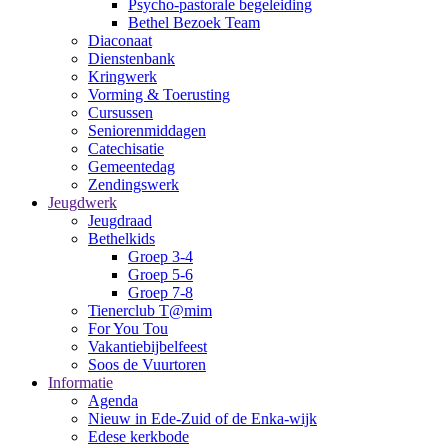
Psycho-pastorale begeleiding
Bethel Bezoek Team
Diaconaat
Dienstenbank
Kringwerk
Vorming & Toerusting
Cursussen
Seniorenmiddagen
Catechisatie
Gemeentedag
Zendingswerk
Jeugdwerk
Jeugdraad
Bethelkids
Groep 3-4
Groep 5-6
Groep 7-8
Tienerclub T@mim
For You Tou
Vakantiebijbelfeest
Soos de Vuurtoren
Informatie
Agenda
Nieuw in Ede-Zuid of de Enka-wijk
Edese kerkbode