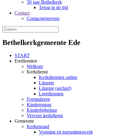
50 jaar Bethelkerk
Terug in de tijd
Contact
Contactgegevens
Bethelkerkgemeente Ede
START
Erediensten
Welkom
Kerkdienst
Kerkdiensten online
Liturgie
Liturgie (archief)
Leerdiensten
Formulieren
Kinderoppas
Kinderbijbeluur
Vervoer kerkdienst
Gemeente
Kerkenraad
Vorming en toerustingswerk