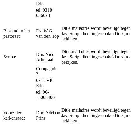
Ede
tel: 0318
636623
Dit e-mailadres wordt beveiligd tege
Bijstand in het
Ds. W.G.
JavaScript dient ingeschakeld te zijn 
pastoraat:
van den Top
bekijken.
Dit e-mailadres wordt beveiligd tege
Dhr. Nico
Scriba:
JavaScript dient ingeschakeld te zijn 
Admiraal
bekijken.
Compagnie
2
6711 VP
Ede
tel: 06-
15068406
Dit e-mailadres wordt beveiligd tege
Voorzitter
Dhr. Adriaan
JavaScript dient ingeschakeld te zijn 
kerkenraad:
Prins
bekijken.