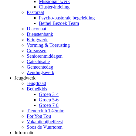
Missionair werk
Cluster-indeling
Pastoraat
Psycho-pastorale begeleiding
Bethel Bezoek Team
Diaconaat
Dienstenbank
Kringwerk
Vorming & Toerusting
Cursussen
Seniorenmiddagen
Catechisatie
Gemeentedag
Zendingswerk
Jeugdwerk
Jeugdraad
Bethelkids
Groep 3-4
Groep 5-6
Groep 7-8
Tienerclub T@mim
For You Tou
Vakantiebijbelfeest
Soos de Vuurtoren
Informatie