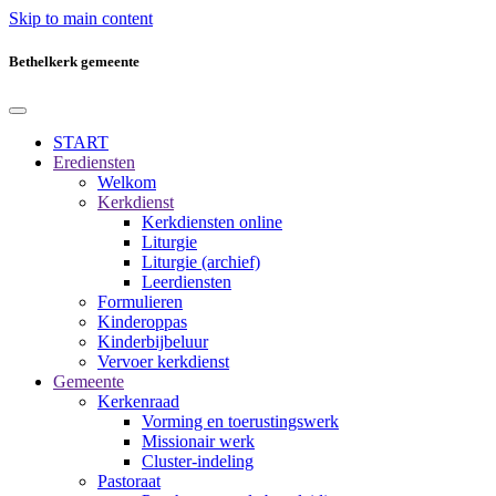
Skip to main content
Bethelkerk gemeente
START
Erediensten
Welkom
Kerkdienst
Kerkdiensten online
Liturgie
Liturgie (archief)
Leerdiensten
Formulieren
Kinderoppas
Kinderbijbeluur
Vervoer kerkdienst
Gemeente
Kerkenraad
Vorming en toerustingswerk
Missionair werk
Cluster-indeling
Pastoraat