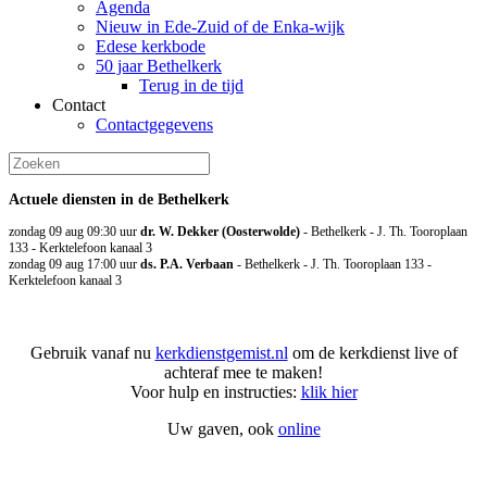
Agenda
Nieuw in Ede-Zuid of de Enka-wijk
Edese kerkbode
50 jaar Bethelkerk
Terug in de tijd
Contact
Contactgegevens
Actuele diensten in de Bethelkerk
zondag 09 aug 09:30
uur
dr. W. Dekker (Oosterwolde)
- Bethelkerk - J. Th. Tooroplaan
133 - Kerktelefoon kanaal 3
zondag 09 aug 17:00
uur
ds. P.A. Verbaan
- Bethelkerk - J. Th. Tooroplaan 133 -
Kerktelefoon kanaal 3
Gebruik vanaf nu
kerkdienstgemist.nl
om de kerkdienst live of
achteraf mee te maken!
Voor hulp en instructies:
klik hier
Uw gaven, ook
online