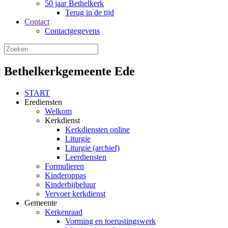
50 jaar Bethelkerk
Terug in de tijd
Contact
Contactgegevens
Bethelkerkgemeente Ede
START
Erediensten
Welkom
Kerkdienst
Kerkdiensten online
Liturgie
Liturgie (archief)
Leerdiensten
Formulieren
Kinderoppas
Kinderbijbeluur
Vervoer kerkdienst
Gemeente
Kerkenraad
Vorming en toerustingswerk