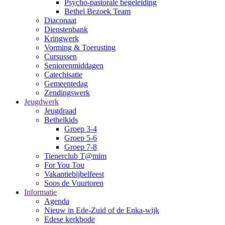
Psycho-pastorale begeleiding
Bethel Bezoek Team
Diaconaat
Dienstenbank
Kringwerk
Vorming & Toerusting
Cursussen
Seniorenmiddagen
Catechisatie
Gemeentedag
Zendingswerk
Jeugdwerk
Jeugdraad
Bethelkids
Groep 3-4
Groep 5-6
Groep 7-8
Tienerclub T@mim
For You Tou
Vakantiebijbelfeest
Soos de Vuurtoren
Informatie
Agenda
Nieuw in Ede-Zuid of de Enka-wijk
Edese kerkbode