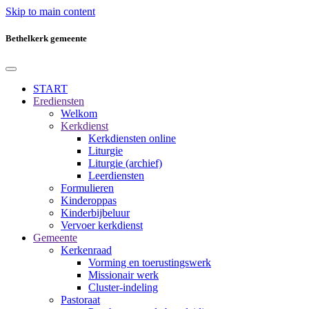
Skip to main content
Bethelkerk gemeente
START
Erediensten
Welkom
Kerkdienst
Kerkdiensten online
Liturgie
Liturgie (archief)
Leerdiensten
Formulieren
Kinderoppas
Kinderbijbeluur
Vervoer kerkdienst
Gemeente
Kerkenraad
Vorming en toerustingswerk
Missionair werk
Cluster-indeling
Pastoraat