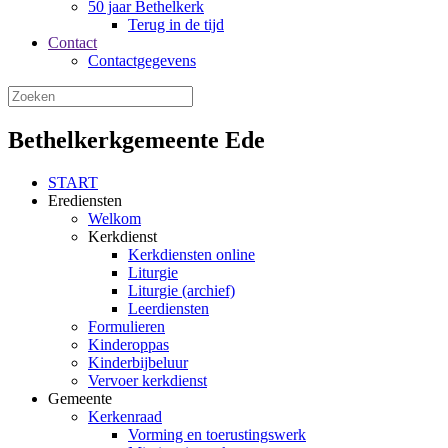
50 jaar Bethelkerk
Terug in de tijd
Contact
Contactgegevens
Bethelkerkgemeente Ede
START
Erediensten
Welkom
Kerkdienst
Kerkdiensten online
Liturgie
Liturgie (archief)
Leerdiensten
Formulieren
Kinderoppas
Kinderbijbeluur
Vervoer kerkdienst
Gemeente
Kerkenraad
Vorming en toerustingswerk