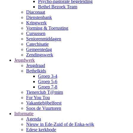
Psycho-pastorale begeleiding
Bethel Bezoek Team
Diaconaat
Dienstenbank
Kringwerk
Vorming & Toerusting
Cursussen
Seniorenmiddagen
Catechisatie
Gemeentedag
Zendingswerk
Jeugdwerk
Jeugdraad
Bethelkids
Groep 3-4
Groep 5-6
Groep 7-8
Tienerclub T@mim
For You Tou
Vakantiebijbelfeest
Soos de Vuurtoren
Informatie
Agenda
Nieuw in Ede-Zuid of de Enka-wijk
Edese kerkbode