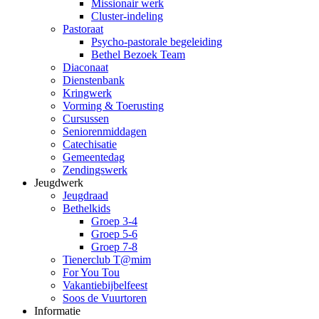
Missionair werk
Cluster-indeling
Pastoraat
Psycho-pastorale begeleiding
Bethel Bezoek Team
Diaconaat
Dienstenbank
Kringwerk
Vorming & Toerusting
Cursussen
Seniorenmiddagen
Catechisatie
Gemeentedag
Zendingswerk
Jeugdwerk
Jeugdraad
Bethelkids
Groep 3-4
Groep 5-6
Groep 7-8
Tienerclub T@mim
For You Tou
Vakantiebijbelfeest
Soos de Vuurtoren
Informatie