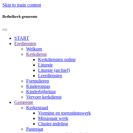
Skip to main content
Bethelkerk gemeente
START
Erediensten
Welkom
Kerkdienst
Kerkdiensten online
Liturgie
Liturgie (archief)
Leerdiensten
Formulieren
Kinderoppas
Kinderbijbeluur
Vervoer kerkdienst
Gemeente
Kerkenraad
Vorming en toerustingswerk
Missionair werk
Cluster-indeling
Pastoraat