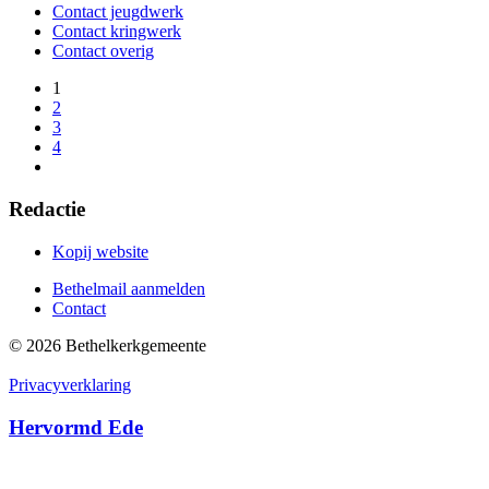
Contact jeugdwerk
Contact kringwerk
Contact overig
1
2
3
4
Redactie
Kopij website
Bethelmail aanmelden
Contact
©
2026
Bethelkerk­gemeente
Privacyverklaring
Hervormd Ede