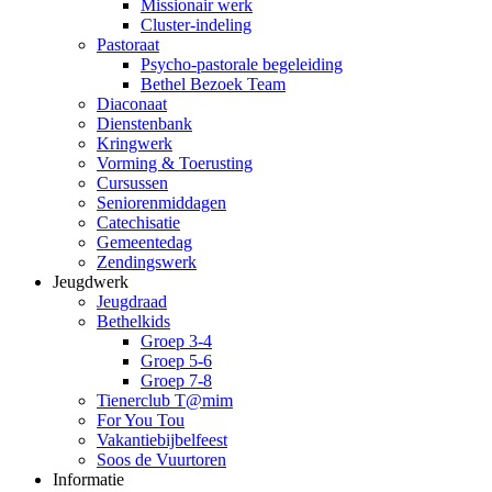
Missionair werk
Cluster-indeling
Pastoraat
Psycho-pastorale begeleiding
Bethel Bezoek Team
Diaconaat
Dienstenbank
Kringwerk
Vorming & Toerusting
Cursussen
Seniorenmiddagen
Catechisatie
Gemeentedag
Zendingswerk
Jeugdwerk
Jeugdraad
Bethelkids
Groep 3-4
Groep 5-6
Groep 7-8
Tienerclub T@mim
For You Tou
Vakantiebijbelfeest
Soos de Vuurtoren
Informatie