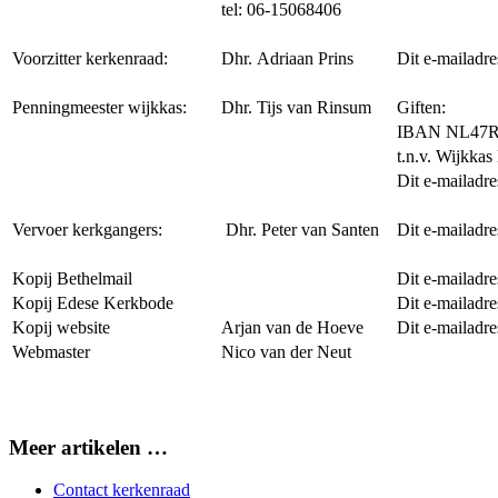
tel: 06-15068406
Voorzitter kerkenraad:
Dhr. Adriaan Prins
Dit e-mailadre
Penningmeester wijkkas:
Dhr. Tijs van Rinsum
Giften:
IBAN NL47R
t.n.v. Wijkka
Dit e-mailadre
Vervoer kerkgangers:
Dhr. Peter van Santen
Dit e-mailadre
Kopij Bethelmail
Dit e-mailadre
Kopij Edese Kerkbode
Dit e-mailadre
Kopij website
Arjan van de Hoeve
Dit e-mailadre
Webmaster
Nico van der Neut
Meer artikelen …
Contact kerkenraad