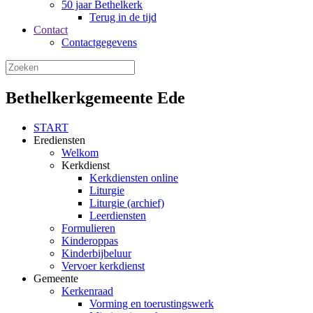
50 jaar Bethelkerk
Terug in de tijd
Contact
Contactgegevens
Bethelkerkgemeente Ede
START
Erediensten
Welkom
Kerkdienst
Kerkdiensten online
Liturgie
Liturgie (archief)
Leerdiensten
Formulieren
Kinderoppas
Kinderbijbeluur
Vervoer kerkdienst
Gemeente
Kerkenraad
Vorming en toerustingswerk