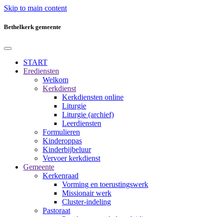
Skip to main content
Bethelkerk gemeente
START
Erediensten
Welkom
Kerkdienst
Kerkdiensten online
Liturgie
Liturgie (archief)
Leerdiensten
Formulieren
Kinderoppas
Kinderbijbeluur
Vervoer kerkdienst
Gemeente
Kerkenraad
Vorming en toerustingswerk
Missionair werk
Cluster-indeling
Pastoraat