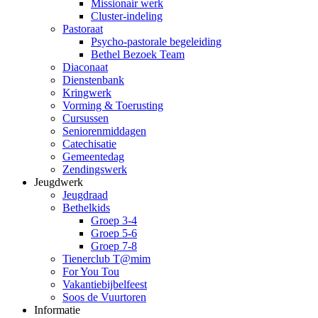
Missionair werk
Cluster-indeling
Pastoraat
Psycho-pastorale begeleiding
Bethel Bezoek Team
Diaconaat
Dienstenbank
Kringwerk
Vorming & Toerusting
Cursussen
Seniorenmiddagen
Catechisatie
Gemeentedag
Zendingswerk
Jeugdwerk
Jeugdraad
Bethelkids
Groep 3-4
Groep 5-6
Groep 7-8
Tienerclub T@mim
For You Tou
Vakantiebijbelfeest
Soos de Vuurtoren
Informatie