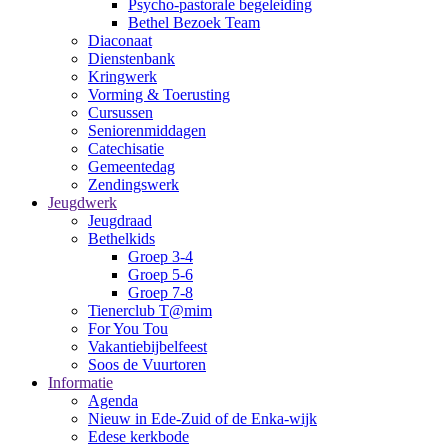
Psycho-pastorale begeleiding
Bethel Bezoek Team
Diaconaat
Dienstenbank
Kringwerk
Vorming & Toerusting
Cursussen
Seniorenmiddagen
Catechisatie
Gemeentedag
Zendingswerk
Jeugdwerk
Jeugdraad
Bethelkids
Groep 3-4
Groep 5-6
Groep 7-8
Tienerclub T@mim
For You Tou
Vakantiebijbelfeest
Soos de Vuurtoren
Informatie
Agenda
Nieuw in Ede-Zuid of de Enka-wijk
Edese kerkbode