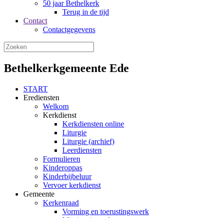
50 jaar Bethelkerk
Terug in de tijd
Contact
Contactgegevens
Bethelkerkgemeente Ede
START
Erediensten
Welkom
Kerkdienst
Kerkdiensten online
Liturgie
Liturgie (archief)
Leerdiensten
Formulieren
Kinderoppas
Kinderbijbeluur
Vervoer kerkdienst
Gemeente
Kerkenraad
Vorming en toerustingswerk